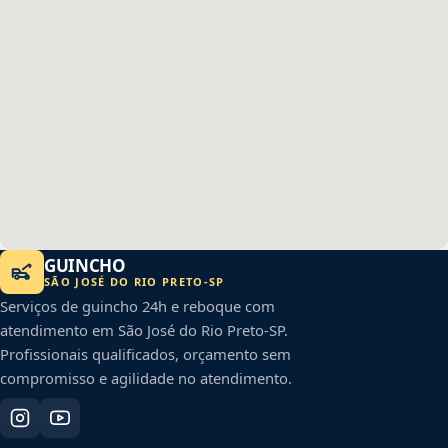
GUINCHO
SÃO JOSÉ DO RIO PRETO
-
SP
Serviços de guincho 24h e reboque com
atendimento em
São José do Rio Preto
-
SP
.
Profissionais qualificados, orçamento sem
compromisso e agilidade no atendimento.