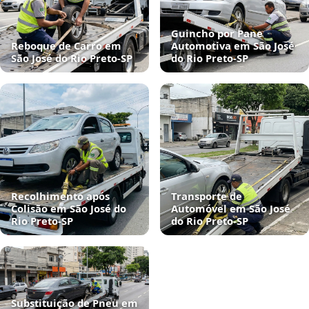
Guincho por Pane
Reboque de Carro em
Automotiva em São José
São José do Rio Preto‑SP
do Rio Preto‑SP
Recolhimento após
Transporte de
Colisão em São José do
Automóvel em São José
Rio Preto‑SP
do Rio Preto‑SP
Substituição de Pneu em