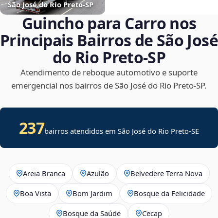
São José do Rio Preto‑SP
Guincho para Carro nos
Principais Bairros de São José
do Rio Preto‑SP
Atendimento de reboque automotivo e suporte
emergencial nos bairros de São José do Rio Preto‑SP.
237
bairros atendidos em
São José do Rio Preto
-
SE
Areia Branca
Azulão
Belvedere Terra Nova
Boa Vista
Bom Jardim
Bosque da Felicidade
Bosque da Saúde
Cecap