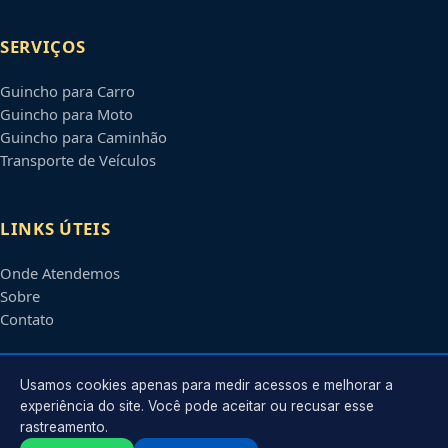
SERVIÇOS
Guincho para Carro
Guincho para Moto
Guincho para Caminhão
Transporte de Veículos
LINKS ÚTEIS
Onde Atendemos
Sobre
Contato
CONTATO
Usamos cookies apenas para medir acessos e melhorar a
experiência do site. Você pode aceitar ou recusar esse
rastreamento.
Atendimento em
São José do Rio Preto
-
SP
e regiões parceiras