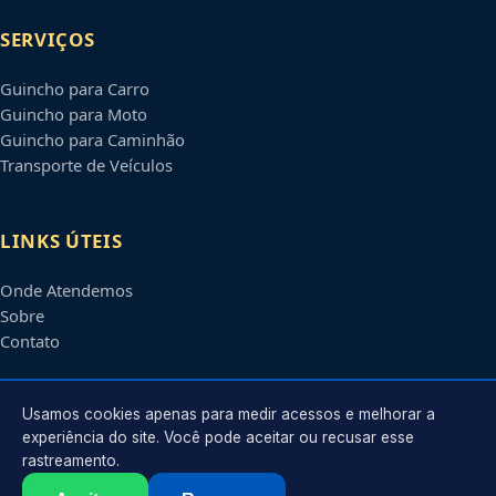
SERVIÇOS
Guincho para Carro
Guincho para Moto
Guincho para Caminhão
Transporte de Veículos
LINKS ÚTEIS
Onde Atendemos
Sobre
Contato
CONTATO
Usamos cookies apenas para medir acessos e melhorar a
experiência do site. Você pode aceitar ou recusar esse
rastreamento.
Atendimento em
São José do Rio Preto
-
SP
e regiões parceiras
contato@guinchosaojosedoriopreto.com.br