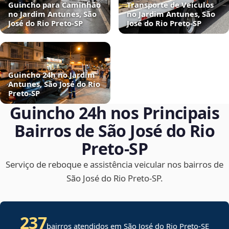
Guincho para Caminhão
Transporte de Veículos
no Jardim Antunes, São
no Jardim Antunes, São
José do Rio Preto‑SP
José do Rio Preto‑SP
Guincho 24h no Jardim
Antunes, São José do Rio
Preto‑SP
Guincho 24h nos Principais
Bairros de São José do Rio
Preto‑SP
Serviço de reboque e assistência veicular nos bairros de
São José do Rio Preto‑SP.
237
bairros atendidos em
São José do Rio Preto
-
SE