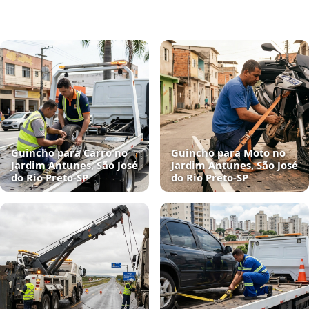
Guincho para Carro no
Guincho para Moto no
Jardim Antunes, São José
Jardim Antunes, São José
do Rio Preto‑SP
do Rio Preto‑SP