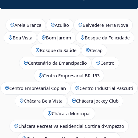
Areia Branca
Azulão
Belvedere Terra Nova
Boa Vista
Bom Jardim
Bosque da Felicidade
Bosque da Saúde
Cecap
Centenário da Emancipação
Centro
Centro Empresarial BR-153
Centro Empresarial Coplan
Centro Industrial Pascutti
Chácara Bela Vista
Chácara Jockey Club
Chácara Municipal
Chácara Recreativa Residencial Cortina d’Ampezzo