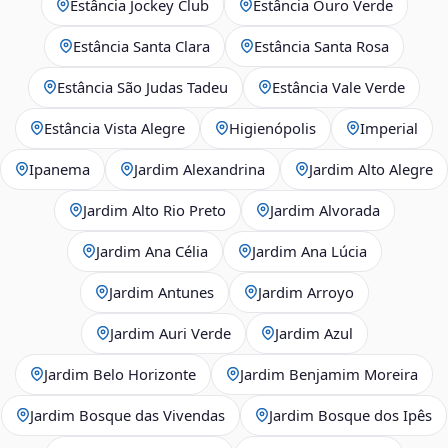
Estância Jockey Club
Estância Ouro Verde
Estância Santa Clara
Estância Santa Rosa
Estância São Judas Tadeu
Estância Vale Verde
Estância Vista Alegre
Higienópolis
Imperial
Ipanema
Jardim Alexandrina
Jardim Alto Alegre
Jardim Alto Rio Preto
Jardim Alvorada
Jardim Ana Célia
Jardim Ana Lúcia
Jardim Antunes
Jardim Arroyo
Jardim Auri Verde
Jardim Azul
Jardim Belo Horizonte
Jardim Benjamim Moreira
Jardim Bosque das Vivendas
Jardim Bosque dos Ipês