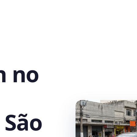
h no
 São