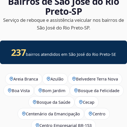
Bairros de São José do Rio
Preto‑SP
Serviço de reboque e assistência veicular nos bairros de
São José do Rio Preto‑SP.
237
bairros atendidos em
São José do Rio Preto
-
SE
Areia Branca
Azulão
Belvedere Terra Nova
Boa Vista
Bom Jardim
Bosque da Felicidade
Bosque da Saúde
Cecap
Centenário da Emancipação
Centro
Centro Empresarial BR-153