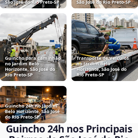
São José do Rio Preto‑SP
São José do Rio Preto‑SP
Guincho para Caminhão
Transporte de Veículos
no Jardim Belo
no Jardim Belo
Horizonte, São José do
Horizonte, São José do
Rio Preto‑SP
Rio Preto‑SP
Guincho 24h no Jardim
Belo Horizonte, São José
do Rio Preto‑SP
Guincho 24h nos Principais