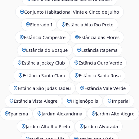
Conjunto Habitacional Vinte e Cinco de Julho
Eldorado I
Estância Alto Rio Preto
Estância Campestre
Estância das Flores
Estância do Bosque
Estância Itapema
Estância Jockey Club
Estância Ouro Verde
Estância Santa Clara
Estância Santa Rosa
Estância São Judas Tadeu
Estância Vale Verde
Estância Vista Alegre
Higienópolis
Imperial
Ipanema
Jardim Alexandrina
Jardim Alto Alegre
Jardim Alto Rio Preto
Jardim Alvorada
Jardim Ana Célia
Jardim Ana Lúcia