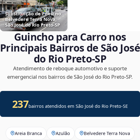
Substituição de Pneu no
Belvedere Terra Nova,
São José do Rio Preto‑SP
Guincho para Carro nos
Principais Bairros de São José
do Rio Preto‑SP
Atendimento de reboque automotivo e suporte
emergencial nos bairros de São José do Rio Preto‑SP.
237
bairros atendidos em
São José do Rio Preto
-
SE
Areia Branca
Azulão
Belvedere Terra Nova