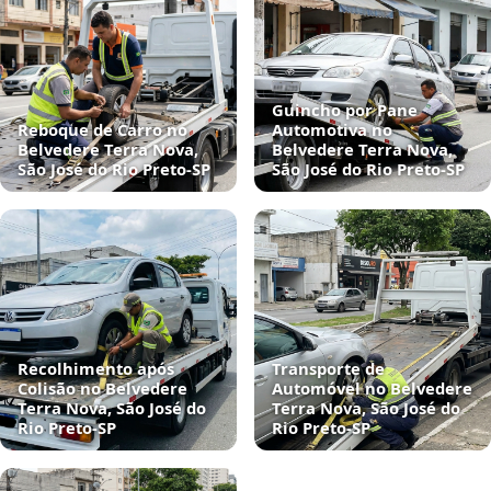
Guincho por Pane
Reboque de Carro no
Automotiva no
Belvedere Terra Nova,
Belvedere Terra Nova,
São José do Rio Preto‑SP
São José do Rio Preto‑SP
Recolhimento após
Transporte de
Colisão no Belvedere
Automóvel no Belvedere
Terra Nova, São José do
Terra Nova, São José do
Rio Preto‑SP
Rio Preto‑SP