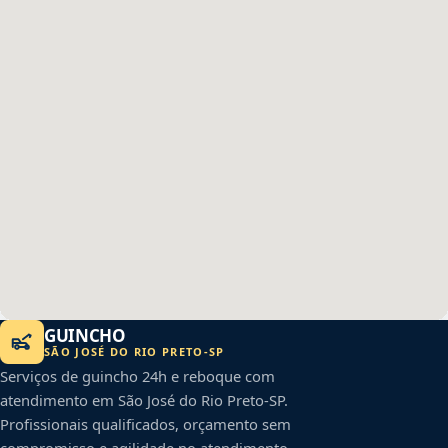
GUINCHO
SÃO JOSÉ DO RIO PRETO
-
SP
Serviços de guincho 24h e reboque com
atendimento em
São José do Rio Preto
-
SP
.
Profissionais qualificados, orçamento sem
compromisso e agilidade no atendimento.