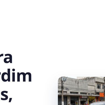
ra
rdim
s,