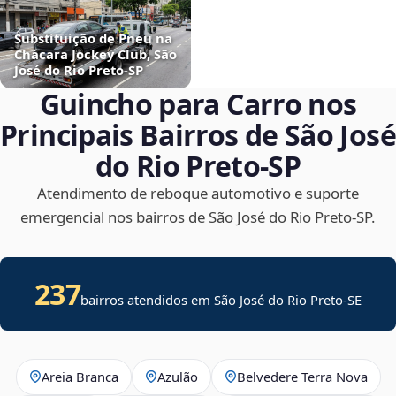
Substituição de Pneu na
Chácara Jockey Club, São
José do Rio Preto‑SP
Guincho para Carro nos
Principais Bairros de São José
do Rio Preto‑SP
Atendimento de reboque automotivo e suporte
emergencial nos bairros de São José do Rio Preto‑SP.
237
bairros atendidos em
São José do Rio Preto
-
SE
Areia Branca
Azulão
Belvedere Terra Nova