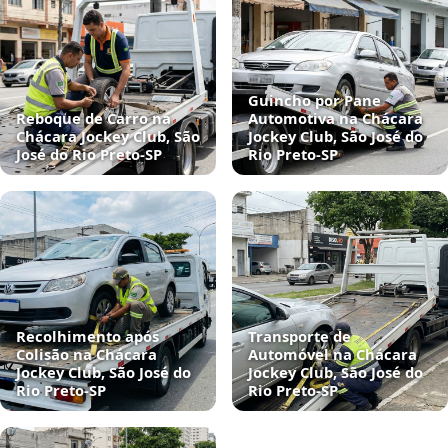
Guincho por Pane
Reboque de Carro na
Automotiva na Chácara
Chácara Jockey Club, São
Jockey Club, São José do
José do Rio Preto‑SP
Rio Preto‑SP
Recolhimento após
Transporte de
Colisão na Chácara
Automóvel na Chácara
Jockey Club, São José do
Jockey Club, São José do
Rio Preto‑SP
Rio Preto‑SP