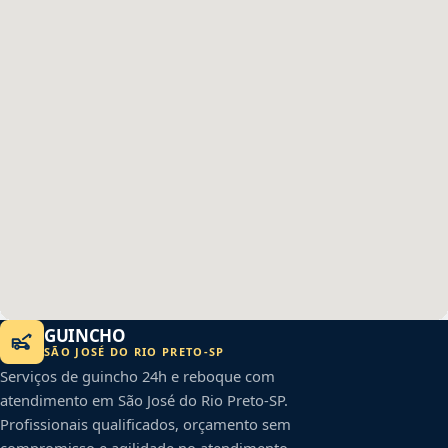
GUINCHO
SÃO JOSÉ DO RIO PRETO
-
SP
Serviços de guincho 24h e reboque com
atendimento em
São José do Rio Preto
-
SP
.
Profissionais qualificados, orçamento sem
compromisso e agilidade no atendimento.