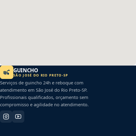
GUINCHO
SÃO JOSÉ DO RIO PRETO
-
SP
Serviços de guincho 24h e reboque com
atendimento em
São José do Rio Preto
-
SP
.
Profissionais qualificados, orçamento sem
compromisso e agilidade no atendimento.