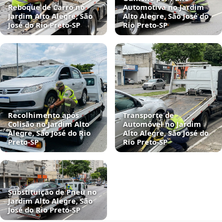
Reboque de Carro no
Automotiva no Jardim
Jardim Alto Alegre, São
Alto Alegre, São José do
José do Rio Preto‑SP
Rio Preto‑SP
Recolhimento após
Transporte de
Colisão no Jardim Alto
Automóvel no Jardim
Alegre, São José do Rio
Alto Alegre, São José do
Preto‑SP
Rio Preto‑SP
Substituição de Pneu no
Jardim Alto Alegre, São
José do Rio Preto‑SP