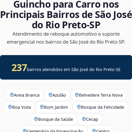
Guincho para Carro nos
Principais Bairros de São José
do Rio Preto‑SP
Atendimento de reboque automotivo e suporte
emergencial nos bairros de São José do Rio Preto‑SP.
237
bairros atendidos em
São José do Rio Preto
-
SE
Areia Branca
Azulão
Belvedere Terra Nova
Boa Vista
Bom Jardim
Bosque da Felicidade
Bosque da Saúde
Cecap
Centenário da Emancipação
Centro