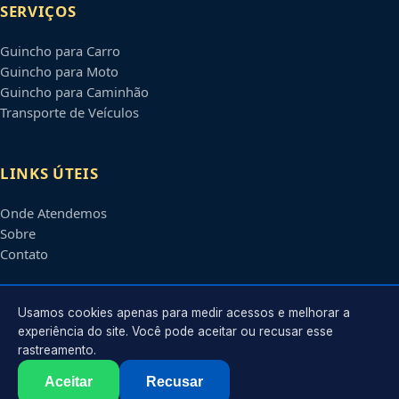
SERVIÇOS
Guincho para Carro
Guincho para Moto
Guincho para Caminhão
Transporte de Veículos
LINKS ÚTEIS
Onde Atendemos
Sobre
Contato
CONTATO
Usamos cookies apenas para medir acessos e melhorar a
experiência do site. Você pode aceitar ou recusar esse
rastreamento.
Atendimento em
São José do Rio Preto
-
SP
e regiões parceiras
contato@guinchosaojosedoriopreto.com.br
Aceitar
Recusar
©
2026
Guincho em
São José do Rio Preto
-
SP
. Todos os direitos reservados.