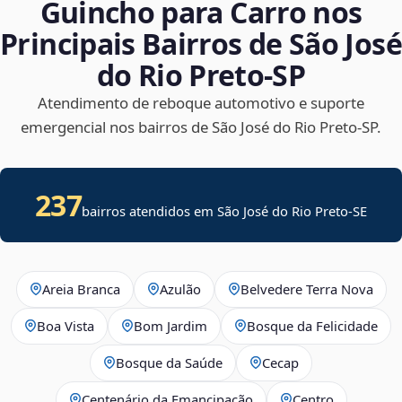
Guincho para Carro nos
Principais Bairros de São José
do Rio Preto‑SP
Atendimento de reboque automotivo e suporte
emergencial nos bairros de São José do Rio Preto‑SP.
237
bairros atendidos em
São José do Rio Preto
-
SE
Areia Branca
Azulão
Belvedere Terra Nova
Boa Vista
Bom Jardim
Bosque da Felicidade
Bosque da Saúde
Cecap
Centenário da Emancipação
Centro