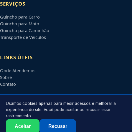
SERVIÇOS
Guincho para Carro
Guincho para Moto
Guincho para Caminhão
Transporte de Veículos
LINKS ÚTEIS
Onde Atendemos
Sobre
Contato
CONTATO
Usamos cookies apenas para medir acessos e melhorar a
experiência do site. Você pode aceitar ou recusar esse
rastreamento.
Atendimento em
São José do Rio Preto
-
SP
e regiões parceiras
contato@guinchosaojosedoriopreto.com.br
Aceitar
Recusar
©
2026
Guincho em
São José do Rio Preto
-
SP
. Todos os direitos reservados.