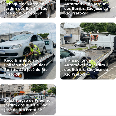
Reboque de Carro no
Automotiva no Jardim
Jardim dos Buritis, São
dos Buritis, São José do
José do Rio Preto‑SP
Rio Preto‑SP
Recolhimento após
Transporte de
Colisão no Jardim dos
Automóvel no Jardim
Buritis, São José do Rio
dos Buritis, São José do
Preto‑SP
Rio Preto‑SP
Substituição de Pneu no
Jardim dos Buritis, São
José do Rio Preto‑SP