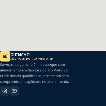
GUINCHO
SÃO JOSÉ DO RIO PRETO
-
SP
Serviços de guincho 24h e reboque com
atendimento em
São José do Rio Preto
-
SP
.
Profissionais qualificados, orçamento sem
compromisso e agilidade no atendimento.