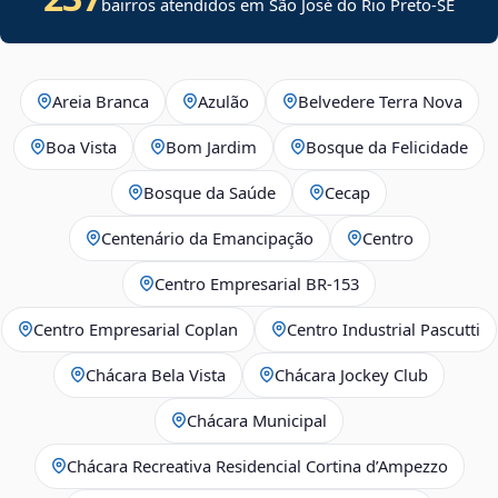
bairros atendidos em
São José do Rio Preto
-
SE
Areia Branca
Azulão
Belvedere Terra Nova
Boa Vista
Bom Jardim
Bosque da Felicidade
Bosque da Saúde
Cecap
Centenário da Emancipação
Centro
Centro Empresarial BR-153
Centro Empresarial Coplan
Centro Industrial Pascutti
Chácara Bela Vista
Chácara Jockey Club
Chácara Municipal
Chácara Recreativa Residencial Cortina d’Ampezzo