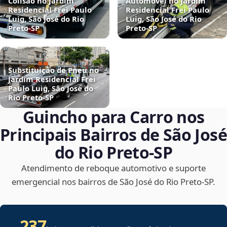
Colisão no Jardim
Automóvel no Jardim
Residencial Frei Paulo
Residencial Frei Paulo
Luig, São José do Rio
Luig, São José do Rio
Preto‑SP
Preto‑SP
Substituição de Pneu no
Jardim Residencial Frei
Paulo Luig, São José do
Rio Preto‑SP
Guincho para Carro nos
Principais Bairros de São José
do Rio Preto‑SP
Atendimento de reboque automotivo e suporte
emergencial nos bairros de São José do Rio Preto‑SP.
237