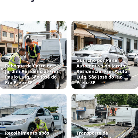
Guincho por Pane
Reboque de Carro no
Automotiva no Jardim
Jardim Residencial Frei
Residencial Frei Paulo
Paulo Luig, São José do
Luig, São José do Rio
Rio Preto‑SP
Preto‑SP
Recolhimento após
Transporte de