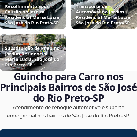
Recolhimento após
Transporte de
Colisão no Jardim
Automóvel no Jardim
Residencial Maria Lucia,
Residencial Maria Lucia,
São José do Rio Preto‑SP
São José do Rio Preto‑SP
Substituição de Pneu no
Jardim Residencial
Maria Lucia, São José do
Rio Preto‑SP
Guincho para Carro nos
Principais Bairros de São José
do Rio Preto‑SP
Atendimento de reboque automotivo e suporte
emergencial nos bairros de São José do Rio Preto‑SP.