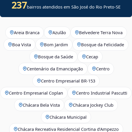
237
bairros atendidos em
São José do Rio Preto
-
SE
Areia Branca
Azulão
Belvedere Terra Nova
Boa Vista
Bom Jardim
Bosque da Felicidade
Bosque da Saúde
Cecap
Centenário da Emancipação
Centro
Centro Empresarial BR-153
Centro Empresarial Coplan
Centro Industrial Pascutti
Chácara Bela Vista
Chácara Jockey Club
Chácara Municipal
Chácara Recreativa Residencial Cortina d’Ampezzo