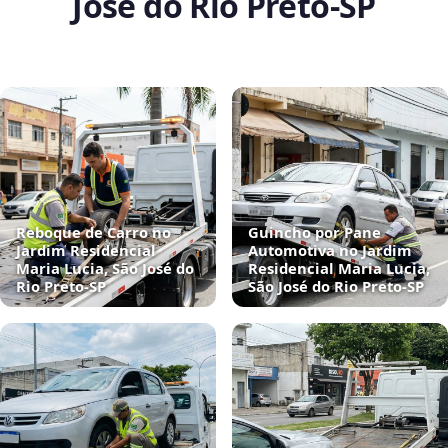
José do Rio Preto‑SP
Reboque de Carro no
Guincho por Pane
Jardim Residencial
Automotiva no Jardim
Maria Lucia, São José do
Residencial Maria Lucia,
Rio Preto‑SP
São José do Rio Preto‑SP