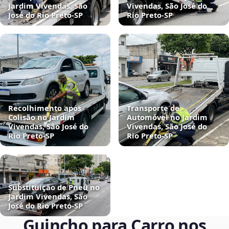
Jardim Vivendas, São
Vivendas, São José do
José do Rio Preto‑SP
Rio Preto‑SP
Recolhimento após
Transporte de
Colisão no Jardim
Automóvel no Jardim
Vivendas, São José do
Vivendas, São José do
Rio Preto‑SP
Rio Preto‑SP
Substituição de Pneu no
Jardim Vivendas, São
José do Rio Preto‑SP
Guincho para Carro nos