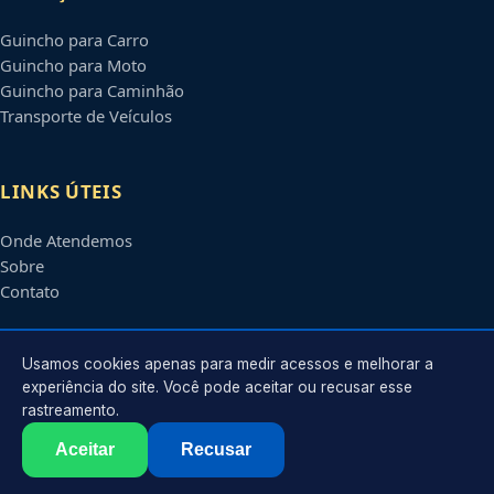
Guincho para Carro
Guincho para Moto
Guincho para Caminhão
Transporte de Veículos
LINKS ÚTEIS
Onde Atendemos
Sobre
Contato
CONTATO
Usamos cookies apenas para medir acessos e melhorar a
experiência do site. Você pode aceitar ou recusar esse
rastreamento.
Atendimento em
São José do Rio Preto
-
SP
e regiões parceiras
contato@guinchosaojosedoriopreto.com.br
Aceitar
Recusar
©
2026
Guincho em
São José do Rio Preto
-
SP
. Todos os direitos reservados.
Política de Privacidade
·
Termos de Uso
·
Sitemap