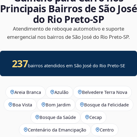
Principais Bairros de São José
do Rio Preto‑SP
Atendimento de reboque automotivo e suporte
emergencial nos bairros de São José do Rio Preto‑SP.
237
bairros atendidos em
São José do Rio Preto
-
SE
Areia Branca
Azulão
Belvedere Terra Nova
Boa Vista
Bom Jardim
Bosque da Felicidade
Bosque da Saúde
Cecap
Centenário da Emancipação
Centro