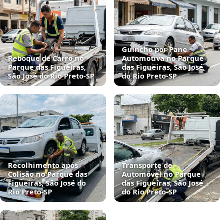
Guincho por Pane
Reboque de Carro no
Automotiva no Parque
Parque das Figueiras,
das Figueiras, São José
São José do Rio Preto‑SP
do Rio Preto‑SP
Recolhimento após
Transporte de
Colisão no Parque das
Automóvel no Parque
Figueiras, São José do
das Figueiras, São José
Rio Preto‑SP
do Rio Preto‑SP