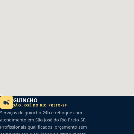
GUINCHO
SÃO JOSÉ DO RIO PRETO
-
SP
Serviços de guincho 24h e reboque com
atendimento em
São José do Rio Preto
-
SP
.
Profissionais qualificados, orçamento sem
compromisso e agilidade no atendimento.