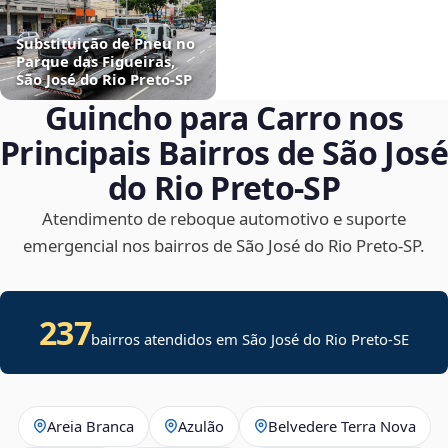
Substituição de Pneu no
Parque das Figueiras,
São José do Rio Preto‑SP
Guincho para Carro nos
Principais Bairros de São José
do Rio Preto‑SP
Atendimento de reboque automotivo e suporte
emergencial nos bairros de São José do Rio Preto‑SP.
237
bairros atendidos em
São José do Rio Preto
-
SE
Areia Branca
Azulão
Belvedere Terra Nova