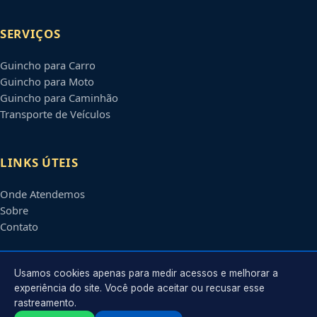
SERVIÇOS
Guincho para Carro
Guincho para Moto
Guincho para Caminhão
Transporte de Veículos
LINKS ÚTEIS
Onde Atendemos
Sobre
Contato
CONTATO
Usamos cookies apenas para medir acessos e melhorar a
experiência do site. Você pode aceitar ou recusar esse
rastreamento.
Atendimento em
São José do Rio Preto
-
SP
e regiões parceiras