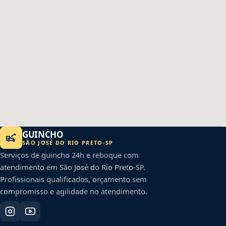
GUINCHO
SÃO JOSÉ DO RIO PRETO
-
SP
Serviços de guincho 24h e reboque com
atendimento em
São José do Rio Preto
-
SP
.
Profissionais qualificados, orçamento sem
compromisso e agilidade no atendimento.