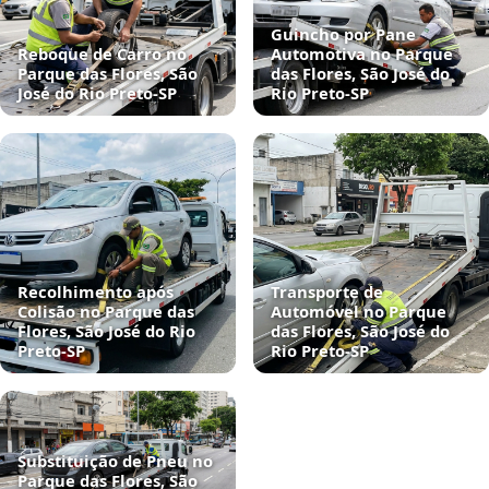
Guincho por Pane
Reboque de Carro no
Automotiva no Parque
Parque das Flores, São
das Flores, São José do
José do Rio Preto‑SP
Rio Preto‑SP
Recolhimento após
Transporte de
Colisão no Parque das
Automóvel no Parque
Flores, São José do Rio
das Flores, São José do
Preto‑SP
Rio Preto‑SP
Substituição de Pneu no
Parque das Flores, São