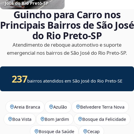
José do Rio Preto‑SP
Guincho para Carro nos
Principais Bairros de São José
do Rio Preto‑SP
Atendimento de reboque automotivo e suporte
emergencial nos bairros de São José do Rio Preto‑SP.
237
bairros atendidos em
São José do Rio Preto
-
SE
Areia Branca
Azulão
Belvedere Terra Nova
Boa Vista
Bom Jardim
Bosque da Felicidade
Bosque da Saúde
Cecap