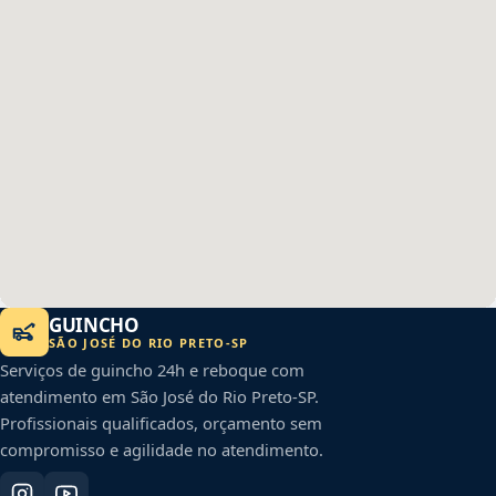
GUINCHO
SÃO JOSÉ DO RIO PRETO
-
SP
Serviços de guincho 24h e reboque com
atendimento em
São José do Rio Preto
-
SP
.
Profissionais qualificados, orçamento sem
compromisso e agilidade no atendimento.