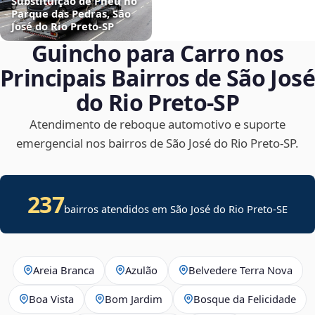
Substituição de Pneu no
Parque das Pedras, São
José do Rio Preto‑SP
Guincho para Carro nos
Principais Bairros de São José
do Rio Preto‑SP
Atendimento de reboque automotivo e suporte
emergencial nos bairros de São José do Rio Preto‑SP.
237
bairros atendidos em
São José do Rio Preto
-
SE
Areia Branca
Azulão
Belvedere Terra Nova
Boa Vista
Bom Jardim
Bosque da Felicidade