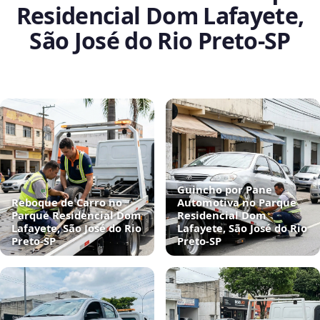
Residencial Dom Lafayete,
São José do Rio Preto‑SP
Guincho por Pane
Reboque de Carro no
Automotiva no Parque
Parque Residencial Dom
Residencial Dom
Lafayete, São José do Rio
Lafayete, São José do Rio
Preto‑SP
Preto‑SP