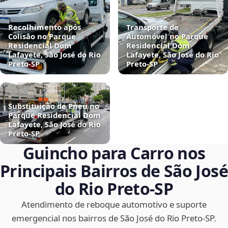
Recolhimento após
Transporte de
Colisão no Parque
Automóvel no Parque
Residencial Dom
Residencial Dom
Lafayete, São José do Rio
Lafayete, São José do Rio
Preto‑SP
Preto‑SP
Substituição de Pneu no
Parque Residencial Dom
Lafayete, São José do Rio
Preto‑SP
Guincho para Carro nos
Principais Bairros de São José
do Rio Preto‑SP
Atendimento de reboque automotivo e suporte
emergencial nos bairros de São José do Rio Preto‑SP.