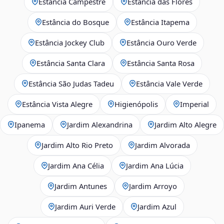
Estância Campestre
Estância das Flores
Estância do Bosque
Estância Itapema
Estância Jockey Club
Estância Ouro Verde
Estância Santa Clara
Estância Santa Rosa
Estância São Judas Tadeu
Estância Vale Verde
Estância Vista Alegre
Higienópolis
Imperial
Ipanema
Jardim Alexandrina
Jardim Alto Alegre
Jardim Alto Rio Preto
Jardim Alvorada
Jardim Ana Célia
Jardim Ana Lúcia
Jardim Antunes
Jardim Arroyo
Jardim Auri Verde
Jardim Azul