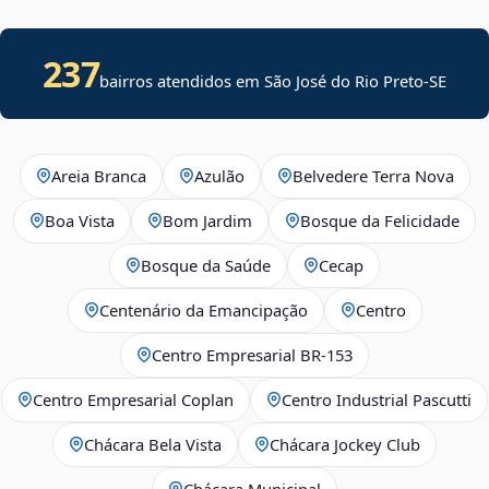
237
bairros atendidos em
São José do Rio Preto
-
SE
Areia Branca
Azulão
Belvedere Terra Nova
Boa Vista
Bom Jardim
Bosque da Felicidade
Bosque da Saúde
Cecap
Centenário da Emancipação
Centro
Centro Empresarial BR-153
Centro Empresarial Coplan
Centro Industrial Pascutti
Chácara Bela Vista
Chácara Jockey Club
Chácara Municipal