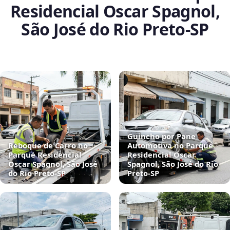
Residencial Oscar Spagnol,
São José do Rio Preto‑SP
Guincho por Pane
Reboque de Carro no
Automotiva no Parque
Parque Residencial
Residencial Oscar
Oscar Spagnol, São José
Spagnol, São José do Rio
do Rio Preto‑SP
Preto‑SP