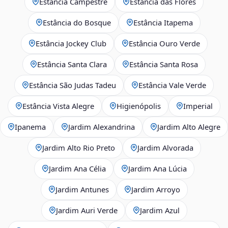
Estância Campestre
Estância das Flores
Estância do Bosque
Estância Itapema
Estância Jockey Club
Estância Ouro Verde
Estância Santa Clara
Estância Santa Rosa
Estância São Judas Tadeu
Estância Vale Verde
Estância Vista Alegre
Higienópolis
Imperial
Ipanema
Jardim Alexandrina
Jardim Alto Alegre
Jardim Alto Rio Preto
Jardim Alvorada
Jardim Ana Célia
Jardim Ana Lúcia
Jardim Antunes
Jardim Arroyo
Jardim Auri Verde
Jardim Azul