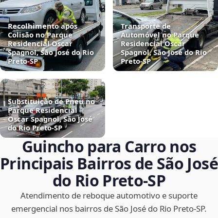
Recolhimento após
Transporte de
Colisão no Parque
Automóvel no Parque
Residencial Oscar
Residencial Oscar
Spagnol, São José do Rio
Spagnol, São José do Rio
Preto‑SP
Preto‑SP
Substituição de Pneu no
Parque Residencial
Oscar Spagnol, São José
do Rio Preto‑SP
Guincho para Carro nos
Principais Bairros de São José
do Rio Preto‑SP
Atendimento de reboque automotivo e suporte
emergencial nos bairros de São José do Rio Preto‑SP.