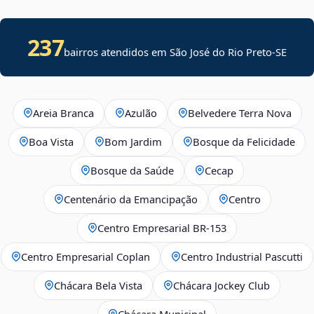
237
bairros atendidos em
São José do Rio Preto
-
SE
Areia Branca
Azulão
Belvedere Terra Nova
Boa Vista
Bom Jardim
Bosque da Felicidade
Bosque da Saúde
Cecap
Centenário da Emancipação
Centro
Centro Empresarial BR-153
Centro Empresarial Coplan
Centro Industrial Pascutti
Chácara Bela Vista
Chácara Jockey Club
Chácara Municipal