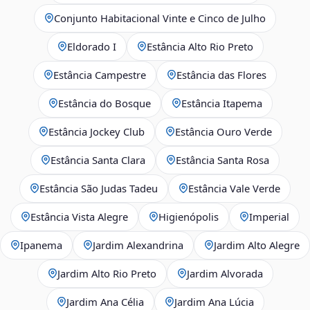
Conjunto Habitacional Vinte e Cinco de Julho
Eldorado I
Estância Alto Rio Preto
Estância Campestre
Estância das Flores
Estância do Bosque
Estância Itapema
Estância Jockey Club
Estância Ouro Verde
Estância Santa Clara
Estância Santa Rosa
Estância São Judas Tadeu
Estância Vale Verde
Estância Vista Alegre
Higienópolis
Imperial
Ipanema
Jardim Alexandrina
Jardim Alto Alegre
Jardim Alto Rio Preto
Jardim Alvorada
Jardim Ana Célia
Jardim Ana Lúcia