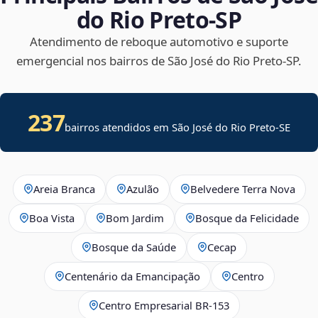
do Rio Preto‑SP
Atendimento de reboque automotivo e suporte
emergencial nos bairros de São José do Rio Preto‑SP.
237
bairros atendidos em
São José do Rio Preto
-
SE
Areia Branca
Azulão
Belvedere Terra Nova
Boa Vista
Bom Jardim
Bosque da Felicidade
Bosque da Saúde
Cecap
Centenário da Emancipação
Centro
Centro Empresarial BR-153