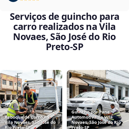
Serviços de guincho para
carro realizados na Vila
Novaes, São José do Rio
Preto‑SP
Guincho por Pane
Reboque de Carro na
Automotiva na Vila
Vila Novaes, São José do
Novaes, São José do Rio
Rio Preto‑SP
Preto‑SP