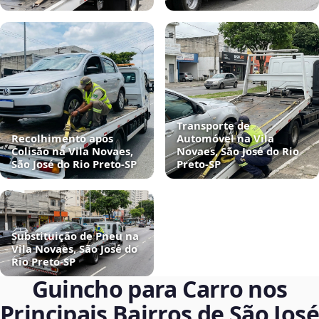
Transporte de
Recolhimento após
Automóvel na Vila
Colisão na Vila Novaes,
Novaes, São José do Rio
São José do Rio Preto‑SP
Preto‑SP
Substituição de Pneu na
Vila Novaes, São José do
Rio Preto‑SP
Guincho para Carro nos
Principais Bairros de São José