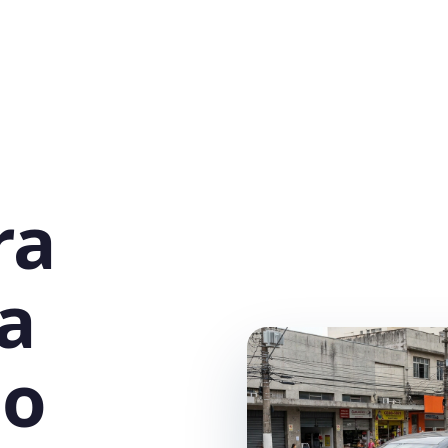
ra
la
ão