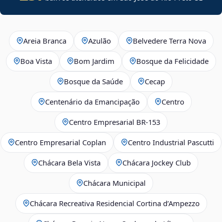
Areia Branca
Azulão
Belvedere Terra Nova
Boa Vista
Bom Jardim
Bosque da Felicidade
Bosque da Saúde
Cecap
Centenário da Emancipação
Centro
Centro Empresarial BR-153
Centro Empresarial Coplan
Centro Industrial Pascutti
Chácara Bela Vista
Chácara Jockey Club
Chácara Municipal
Chácara Recreativa Residencial Cortina d’Ampezzo