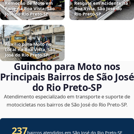
Remoção de Moto em
Resgate em Acidente na
Pane na Boa Vista, São
Boa Vista, São José do
José do Rio Preto‑SP
Rio Preto‑SP
Auxílio para Moto no
Local na Boa Vista, São
José do Rio Preto‑SP
Guincho para Moto nos
Principais Bairros de São José
do Rio Preto‑SP
Atendimento especializado em transporte e suporte de
motocicletas nos bairros de São José do Rio Preto‑SP.
237
bairros atendidos em
São José do Rio Preto
-
SE