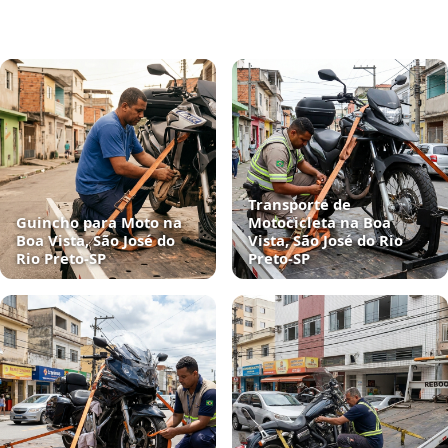
Transporte de
Guincho para Moto na
Motocicleta na Boa
Boa Vista, São José do
Vista, São José do Rio
Rio Preto‑SP
Preto‑SP