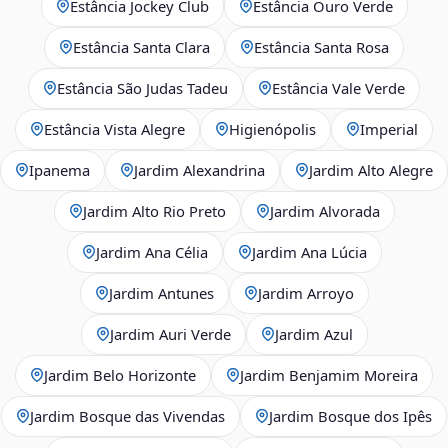
Estância Jockey Club
Estância Ouro Verde
Estância Santa Clara
Estância Santa Rosa
Estância São Judas Tadeu
Estância Vale Verde
Estância Vista Alegre
Higienópolis
Imperial
Ipanema
Jardim Alexandrina
Jardim Alto Alegre
Jardim Alto Rio Preto
Jardim Alvorada
Jardim Ana Célia
Jardim Ana Lúcia
Jardim Antunes
Jardim Arroyo
Jardim Auri Verde
Jardim Azul
Jardim Belo Horizonte
Jardim Benjamim Moreira
Jardim Bosque das Vivendas
Jardim Bosque dos Ipês