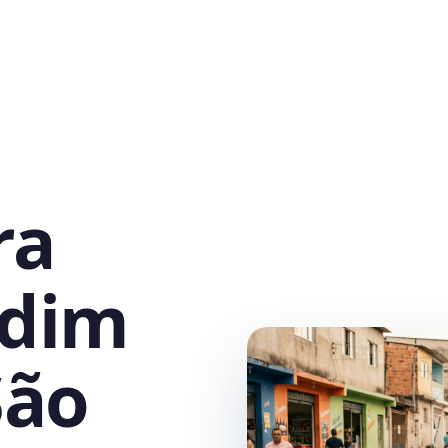
ra
rdim
São