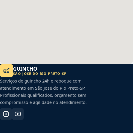
GUINCHO
SÃO JOSÉ DO RIO PRETO
-
SP
Serviços de guincho 24h e reboque com
atendimento em
São José do Rio Preto
-
SP
.
Profissionais qualificados, orçamento sem
compromisso e agilidade no atendimento.