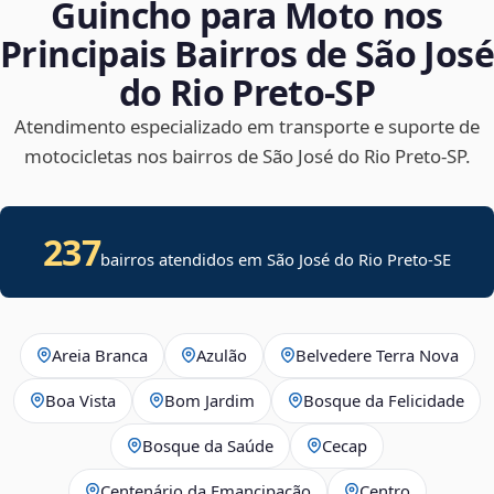
Guincho para Moto nos
Principais Bairros de São José
do Rio Preto‑SP
Atendimento especializado em transporte e suporte de
motocicletas nos bairros de São José do Rio Preto‑SP.
237
bairros atendidos em
São José do Rio Preto
-
SE
Areia Branca
Azulão
Belvedere Terra Nova
Boa Vista
Bom Jardim
Bosque da Felicidade
Bosque da Saúde
Cecap
Centenário da Emancipação
Centro