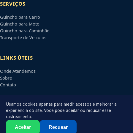
SERVIÇOS
Guincho para Carro
Guincho para Moto
Guincho para Caminhão
Transporte de Veículos
LINKS ÚTEIS
Onde Atendemos
Sobre
Contato
CONTATO
Usamos cookies apenas para medir acessos e melhorar a
experiência do site. Você pode aceitar ou recusar esse
rastreamento.
Atendimento em
São José do Rio Preto
-
SP
e regiões parceiras
contato@guinchosaojosedoriopreto.com.br
Aceitar
Recusar
©
2026
Guincho em
São José do Rio Preto
-
SP
. Todos os direitos reservados.