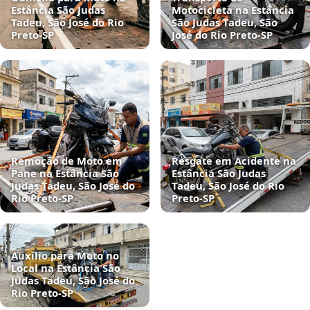
Estância São Judas
Motocicleta na Estância
Tadeu, São José do Rio
São Judas Tadeu, São
Preto‑SP
José do Rio Preto‑SP
Remoção de Moto em
Resgate em Acidente na
Pane na Estância São
Estância São Judas
Judas Tadeu, São José do
Tadeu, São José do Rio
Rio Preto‑SP
Preto‑SP
Auxílio para Moto no
Local na Estância São
Judas Tadeu, São José do
Rio Preto‑SP