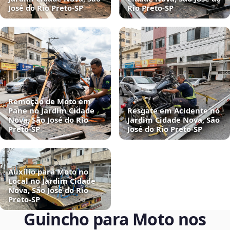
José do Rio Preto‑SP
Rio Preto‑SP
Remoção de Moto em
Pane no Jardim Cidade
Resgate em Acidente no
Nova, São José do Rio
Jardim Cidade Nova, São
Preto‑SP
José do Rio Preto‑SP
Auxílio para Moto no
Local no Jardim Cidade
Nova, São José do Rio
Preto‑SP
Guincho para Moto nos