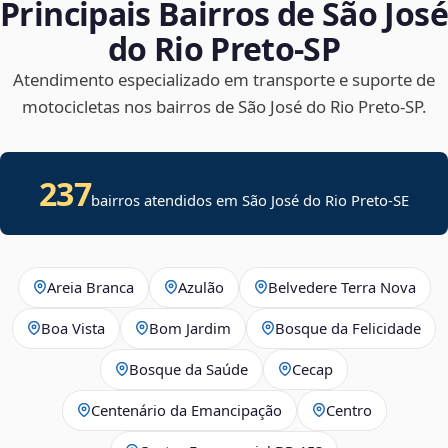
Principais Bairros de São José
do Rio Preto‑SP
Atendimento especializado em transporte e suporte de
motocicletas nos bairros de São José do Rio Preto‑SP.
237
bairros atendidos em
São José do Rio Preto
-
SE
Areia Branca
Azulão
Belvedere Terra Nova
Boa Vista
Bom Jardim
Bosque da Felicidade
Bosque da Saúde
Cecap
Centenário da Emancipação
Centro