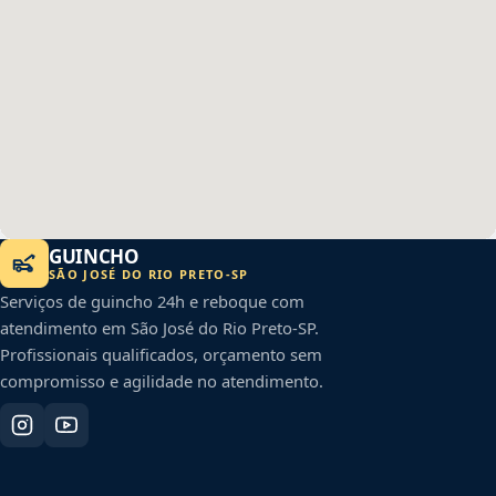
GUINCHO
SÃO JOSÉ DO RIO PRETO
-
SP
Serviços de guincho 24h e reboque com
atendimento em
São José do Rio Preto
-
SP
.
Profissionais qualificados, orçamento sem
compromisso e agilidade no atendimento.