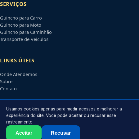
SERVIÇOS
Guincho para Carro
Guincho para Moto
Guincho para Caminhão
Transporte de Veículos
LINKS ÚTEIS
Onde Atendemos
Sobre
Contato
CONTATO
Usamos cookies apenas para medir acessos e melhorar a
experiência do site. Você pode aceitar ou recusar esse
rastreamento.
Atendimento em
São José do Rio Preto
-
SP
e regiões parceiras
contato@guinchosaojosedoriopreto.com.br
Aceitar
Recusar
©
2026
Guincho em
São José do Rio Preto
-
SP
. Todos os direitos reservados.