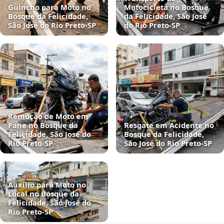
Guincho para Moto no
Motocicleta no Bosque
Bosque da Felicidade,
da Felicidade, São José
São José do Rio Preto‑SP
do Rio Preto‑SP
Remoção de Moto em
Pane no Bosque da
Resgate em Acidente no
Felicidade, São José do
Bosque da Felicidade,
Rio Preto‑SP
São José do Rio Preto‑SP
Auxílio para Moto no
Local no Bosque da
Felicidade, São José do
Rio Preto‑SP