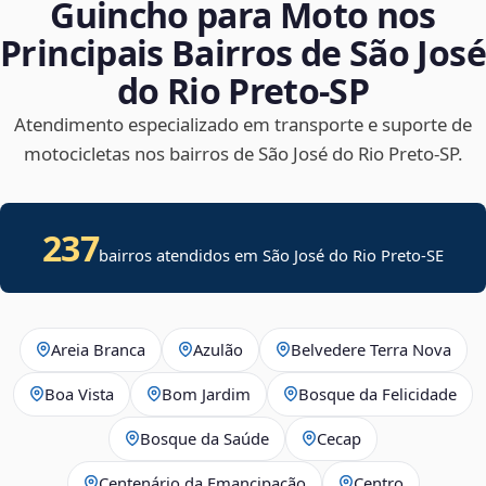
Guincho para Moto nos
Principais Bairros de São José
do Rio Preto‑SP
Atendimento especializado em transporte e suporte de
motocicletas nos bairros de São José do Rio Preto‑SP.
237
bairros atendidos em
São José do Rio Preto
-
SE
Areia Branca
Azulão
Belvedere Terra Nova
Boa Vista
Bom Jardim
Bosque da Felicidade
Bosque da Saúde
Cecap
Centenário da Emancipação
Centro