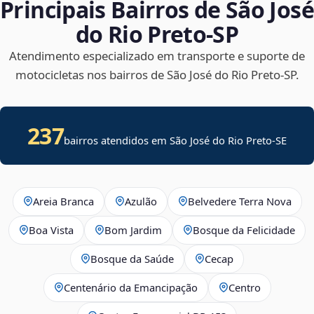
Principais Bairros de São José
do Rio Preto‑SP
Atendimento especializado em transporte e suporte de
motocicletas nos bairros de São José do Rio Preto‑SP.
237
bairros atendidos em
São José do Rio Preto
-
SE
Areia Branca
Azulão
Belvedere Terra Nova
Boa Vista
Bom Jardim
Bosque da Felicidade
Bosque da Saúde
Cecap
Centenário da Emancipação
Centro