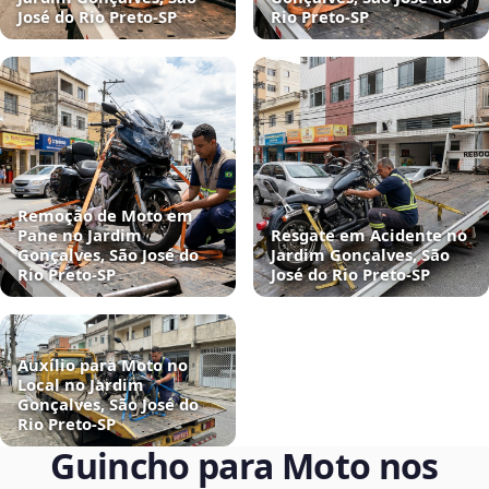
José do Rio Preto‑SP
Rio Preto‑SP
Remoção de Moto em
Pane no Jardim
Resgate em Acidente no
Gonçalves, São José do
Jardim Gonçalves, São
Rio Preto‑SP
José do Rio Preto‑SP
Auxílio para Moto no
Local no Jardim
Gonçalves, São José do
Rio Preto‑SP
Guincho para Moto nos