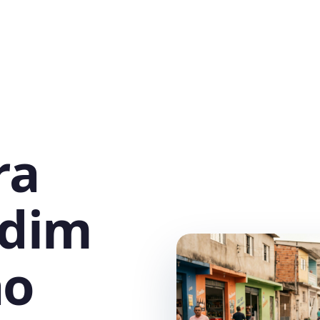
ra
rdim
ão