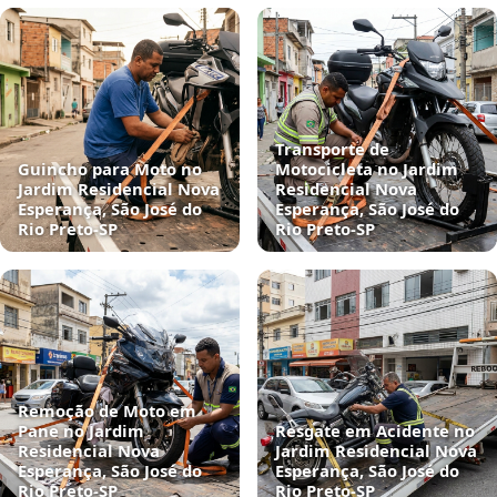
Transporte de
Guincho para Moto no
Motocicleta no Jardim
Jardim Residencial Nova
Residencial Nova
Esperança, São José do
Esperança, São José do
Rio Preto‑SP
Rio Preto‑SP
Remoção de Moto em
Pane no Jardim
Resgate em Acidente no
Residencial Nova
Jardim Residencial Nova
Esperança, São José do
Esperança, São José do
Rio Preto‑SP
Rio Preto‑SP