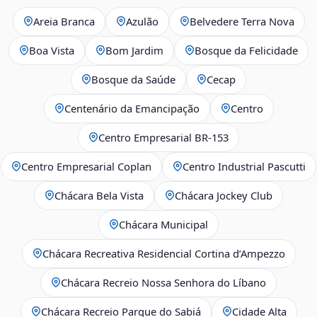
Areia Branca
Azulão
Belvedere Terra Nova
Boa Vista
Bom Jardim
Bosque da Felicidade
Bosque da Saúde
Cecap
Centenário da Emancipação
Centro
Centro Empresarial BR-153
Centro Empresarial Coplan
Centro Industrial Pascutti
Chácara Bela Vista
Chácara Jockey Club
Chácara Municipal
Chácara Recreativa Residencial Cortina d’Ampezzo
Chácara Recreio Nossa Senhora do Líbano
Chácara Recreio Parque do Sabiá
Cidade Alta