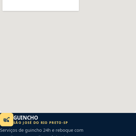
GUINCHO
SÃO JOSÉ DO RIO PRETO
-
SP
Serviços de guincho 24h e reboque com