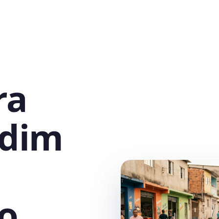
ra
rdim
ão