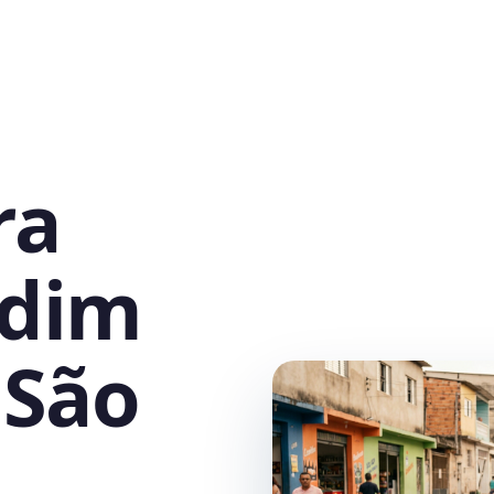
ra
rdim
 São