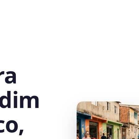
ra
rdim
co,