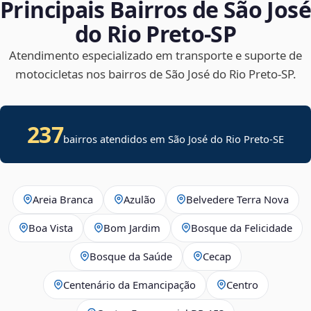
Principais Bairros de São José
do Rio Preto‑SP
Atendimento especializado em transporte e suporte de
motocicletas nos bairros de São José do Rio Preto‑SP.
237
bairros atendidos em
São José do Rio Preto
-
SE
Areia Branca
Azulão
Belvedere Terra Nova
Boa Vista
Bom Jardim
Bosque da Felicidade
Bosque da Saúde
Cecap
Centenário da Emancipação
Centro