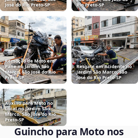
José do Rio Preto‑SP
Rio Preto‑SP
Remoção de Moto em
Pane no Jardim São
Resgate em Acidente no
Marco, São José do Rio
Jardim São Marco, São
Preto‑SP
José do Rio Preto‑SP
Auxílio para Moto no
Local no Jardim São
Marco, São José do Rio
Preto‑SP
Guincho para Moto nos