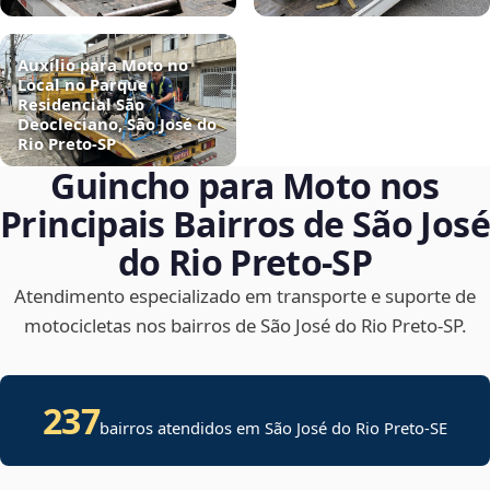
Auxílio para Moto no
Local no Parque
Residencial São
Deocleciano, São José do
Rio Preto‑SP
Guincho para Moto nos
Principais Bairros de São José
do Rio Preto‑SP
Atendimento especializado em transporte e suporte de
motocicletas nos bairros de São José do Rio Preto‑SP.
237
bairros atendidos em
São José do Rio Preto
-
SE