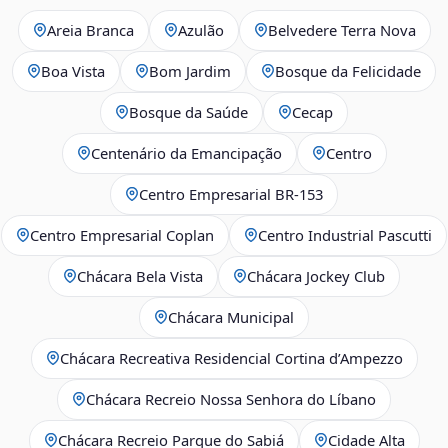
Areia Branca
Azulão
Belvedere Terra Nova
Boa Vista
Bom Jardim
Bosque da Felicidade
Bosque da Saúde
Cecap
Centenário da Emancipação
Centro
Centro Empresarial BR-153
Centro Empresarial Coplan
Centro Industrial Pascutti
Chácara Bela Vista
Chácara Jockey Club
Chácara Municipal
Chácara Recreativa Residencial Cortina d’Ampezzo
Chácara Recreio Nossa Senhora do Líbano
Chácara Recreio Parque do Sabiá
Cidade Alta