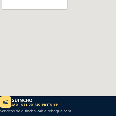
GUINCHO
SÃO JOSÉ DO RIO PRETO
-
SP
Serviços de guincho 24h e reboque com