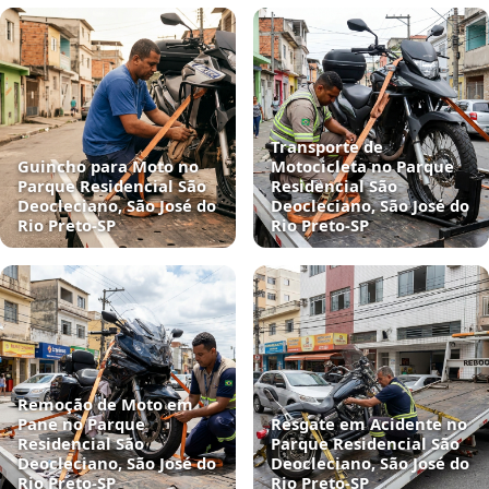
Transporte de
Guincho para Moto no
Motocicleta no Parque
Parque Residencial São
Residencial São
Deocleciano, São José do
Deocleciano, São José do
Rio Preto‑SP
Rio Preto‑SP
Remoção de Moto em
Pane no Parque
Resgate em Acidente no
Residencial São
Parque Residencial São
Deocleciano, São José do
Deocleciano, São José do
Rio Preto‑SP
Rio Preto‑SP